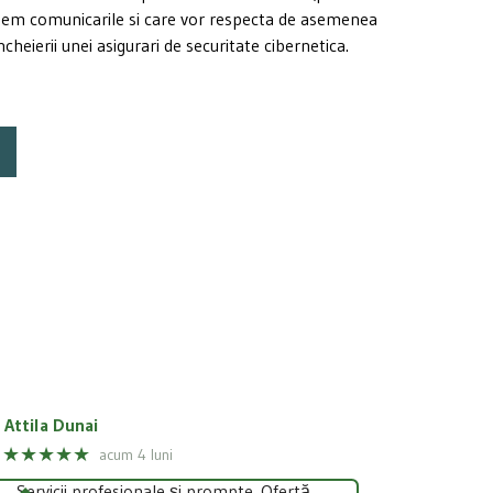
item comunicarile si care vor respecta de asemenea
ncheierii unei asigurari de securitate cibernetica.
Attila Dunai
★★★★★
acum 4 luni
Servicii profesionale și prompte. Ofertă