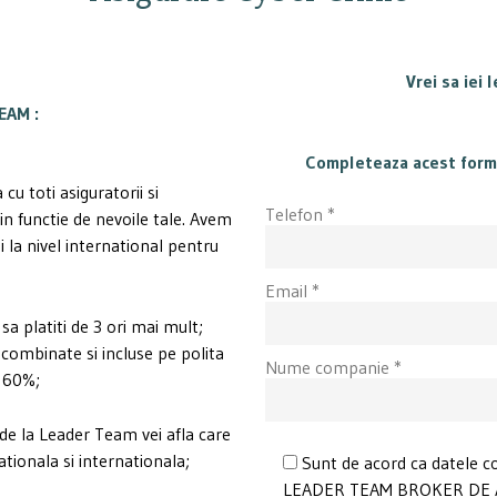
Vrei sa iei 
EAM :
Completeaza acest formul
cu toti asiguratorii si
Telefon *
in functie de nevoile tale. Avem
i la nivel international pentru
Email *
sa platiti de 3 ori mai mult;
 combinate si incluse pe polita
Nume companie *
a 60%;
i de la Leader Team vei afla care
ationala si internationala;
Sunt de acord ca datele c
LEADER TEAM BROKER DE ASI