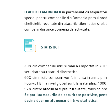
LEADER TEAM BROKER
in parteneriat cu asigurator
special pentru companiile din Romania primul prod
cheltuielile rezultate din atacurile cibernetice si 
companii din orice domeniu de activitate.
STATISTICI
43% din companiile mici si mari au raportat in 2019
securitate sau atacuri cibernetice.
60% din micile companii vor falimenta in urma primu
Potrivit FBI, la nivel global sunt lansate zilnic 400
97% dintre atacuri ar fi putut fi evitate, folosind p
Se pot lua masurile de securitate potrivite, pent
devina doar un alt numar dintr-o statistica.