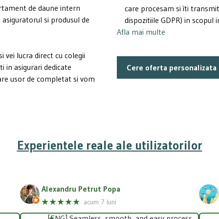
rtament de daune intern
care procesam si îti transm
e asiguratorul si produsul de
dispozitiile GDPR) in scopul i
Afla mai multe
vei lucra direct cu colegii
ti in asigurari dedicate
are usor de completat si vom
Experientele reale ale utilizatorilor
Alexandru Petrut Popa
★★★★★
acum 7 luni
[ENG] Seamless, smooth, and easy process.