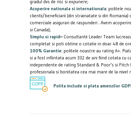
gradul dvs de risc si expunere;
Acoperire nationala si internationala
: politele no
clientii/beneficiarii (din strainatate si din Romania) 
comerciale asigurari de raspunderi . Avem acoperire
si Canada);
Simplu si rapid
–
Consultantii Leader Team lucreaza
completat si poti obtine o cotatie in doar 48 de or
100% Garantie
: politele noastre au rating A+. Piat
si a fost infiintata acum 332 de ani fiind cotata cu ca
independente de rating Standard & Poor’s si Fitch
profesionala si bonitatea cea mai mare de la nivel 
Polita include si plata amenzilor GDP