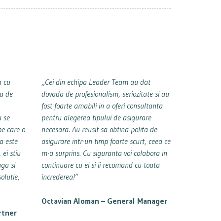
a cu
„Cei din echipa Leader Team au dat
ia de
dovada de profesionalism, seriozitate si au
fost foarte amabili in a oferi consultanta
u se
pentru alegerea tipului de asigurare
pe care o
necesara. Au reusit sa obtina polita de
pa este
asigurare intr-un timp foarte scurt, ceea ce
ei stiu
m-a surprins. Cu siguranta voi colabora in
aga si
continuare cu ei si ii recomand cu toata
olutie,
increderea!”
Octavian Aloman –
General Manager
rtner