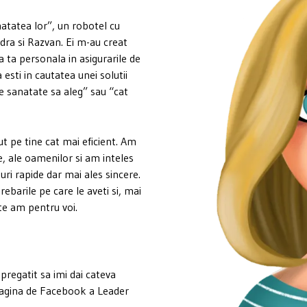
atatea lor”, un robotel cu
ndra si Razvan. Ei m-au creat
a ta personala in asigurarile de
sti in cautatea unei solutii
e sanatate sa aleg” sau “cat
t pe tine cat mai eficient. Am
e, ale oamenilor si am inteles
uri rapide dar mai ales sincere.
ebarile pe care le aveti si, mai
ate am pentru voi.
 pregatit sa imi dai cateva
 pagina de Facebook a Leader