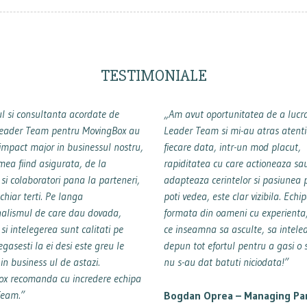
TESTIMONIALE
l si consultanta acordate de
„Am avut oportunitatea de a lucr
Leader Team pentru MovingBox au
Leader Team si mi-au atras atent
impact major in businessul nostru,
fiecare data, intr-un mod placut,
mea fiind asigurata, de la
rapiditatea cu care actioneaza sa
 si colaboratori pana la parteneri,
adapteaza cerintelor si pasiunea 
i chiar terti. Pe langa
poti vedea, este clar vizibila. Echi
nalismul de care dau dovada,
formata din oameni cu experienta, 
si intelegerea sunt calitati pe
ce inseamna sa asculte, sa intele
egasesti la ei desi este greu le
depun tot efortul pentru a gasi o s
i in business ul de astazi.
nu s-au dat batuti niciodata!”
x recomanda cu incredere echipa
Team.”
Bogdan Oprea –
Managing Pa