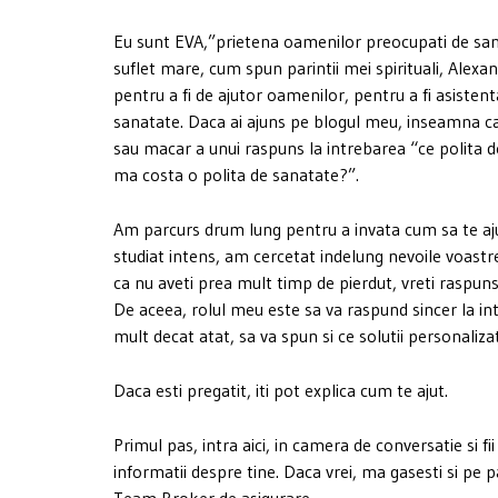
Eu sunt EVA,”prietena oamenilor preocupati de san
suflet mare, cum spun parintii mei spirituali, Alexa
pentru a fi de ajutor oamenilor, pentru a fi asistent
sanatate. Daca ai ajuns pe blogul meu, inseamna ca e
sau macar a unui raspuns la intrebarea “ce polita d
ma costa o polita de sanatate?”.
Am parcurs drum lung pentru a invata cum sa te aju
studiat intens, am cercetat indelung nevoile voastr
ca nu aveti prea mult timp de pierdut, vreti raspuns
De aceea, rolul meu este sa va raspund sincer la intr
mult decat atat, sa va spun si ce solutii personaliz
Daca esti pregatit, iti pot explica cum te ajut.
Primul pas, intra aici, in camera de conversatie si fii
informatii despre tine. Daca vrei, ma gasesti si pe
Team Broker de asigurare.