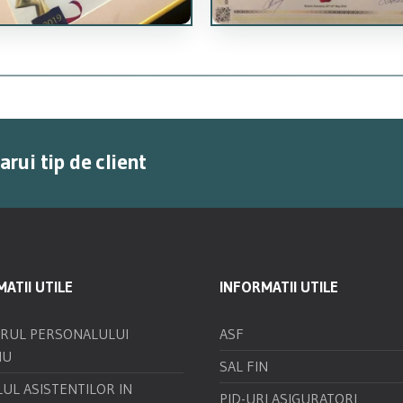
rui tip de client
ATII UTILE
INFORMATII UTILE
TRUL PERSONALULUI
ASF
IU
SAL FIN
UL ASISTENTILOR IN
PID-URI ASIGURATORI