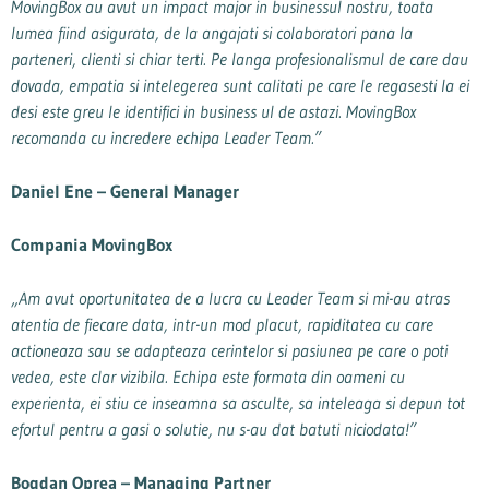
MovingBox au avut un impact major in businessul nostru, toata
lumea fiind asigurata, de la angajati si colaboratori pana la
parteneri, clienti si chiar terti. Pe langa profesionalismul de care dau
dovada, empatia si intelegerea sunt calitati pe care le regasesti la ei
desi este greu le identifici in business ul de astazi. MovingBox
recomanda cu incredere echipa Leader Team.”
Daniel Ene –
General Manager
Compania MovingBox
„Am avut oportunitatea de a lucra cu Leader Team si mi-au atras
atentia de fiecare data, intr-un mod placut, rapiditatea cu care
actioneaza sau se adapteaza cerintelor si pasiunea pe care o poti
vedea, este clar vizibila. Echipa este formata din oameni cu
experienta, ei stiu ce inseamna sa asculte, sa inteleaga si depun tot
efortul pentru a gasi o solutie, nu s-au dat batuti niciodata!”
Bogdan Oprea –
Managing Partner