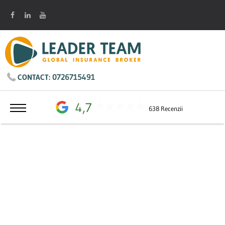
0726715491
CONTACT:
4,7
638 Recenzii