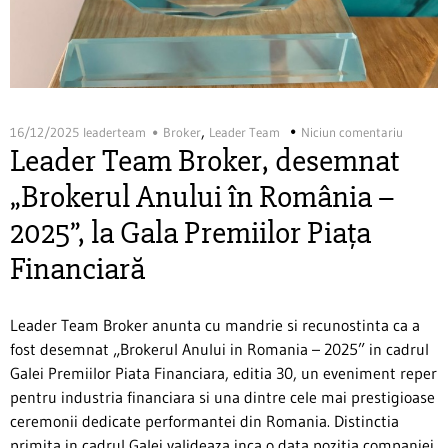
,
16/12/2025
leaderteam
Broker
Leader Team
Niciun comentariu
Leader Team Broker, desemnat
„Brokerul Anului în România –
2025”, la Gala Premiilor Piața
Financiară
Leader Team Broker anunta cu mandrie si recunostinta ca a
fost desemnat „Brokerul Anului in Romania – 2025” in cadrul
Galei Premiilor Piata Financiara, editia 30, un eveniment reper
pentru industria financiara si una dintre cele mai prestigioase
ceremonii dedicate performantei din Romania. Distinctia
primita in cadrul Galei valideaza inca o data pozitia companiei