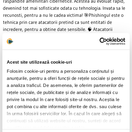
raspandite amenintari cibernetice. Acestea au evoluat rapid,
devenind tot mai sofisticate odata cu tehnologia. Invata sa le
recunosti, pentru a nu le cadea victima! 🎯Phishingul este o
tehnica prin care atacatorii pretind ca sunt entitati de
incredere, pentru a obtine date sensibile. 🧠 Atacatorii
exploateaza emotii
Read More
Noutati
Acest site utilizează cookie-uri
august 05, 2026
Folosim cookie-uri pentru a personaliza conținutul și
Ce sunt botnetii si cum sunt utilizati in atacurile
anunțurile, pentru a oferi funcții de rețele sociale și pentru
cibernetice
a analiza traficul. De asemenea, le oferim partenerilor de
rețele sociale, de publicitate și de analize informații cu
iulie 28, 2026
privire la modul în care folosiți site-ul nostru. Aceștia le
Care sunt riscurile operationale specifice pentru care un
pot combina cu alte informații oferite de dvs. sau culese
parc solar finalizat are nevoie de o asigurare Property
în urma folosirii serviciilor lor. În cazul în care alegeți să
Damage in 2026?
continuați să utilizați website-ul nostru, sunteți de acord
cu utilizarea modulelor noastre cookie.
iulie 02, 2026