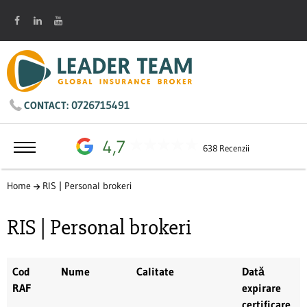
0726715491
CONTACT:
4,7
638 Recenzii
Home
RIS | Personal brokeri
RIS | Personal brokeri
Cod
Nume
Calitate
Dată
RAF
expirare
certificare