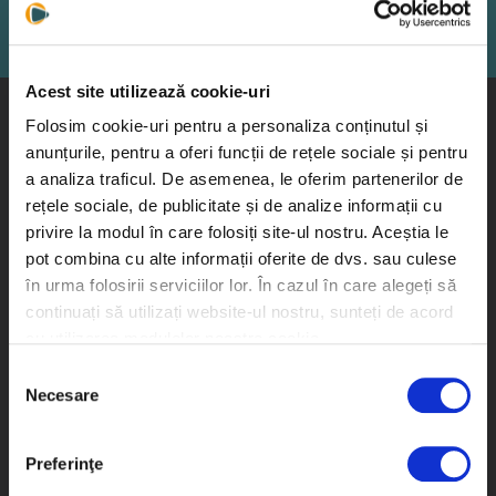
Cere o Oferta Personalizata
Acest site utilizează cookie-uri
Folosim cookie-uri pentru a personaliza conținutul și
CATEGORII
anunțurile, pentru a oferi funcții de rețele sociale și pentru
a analiza traficul. De asemenea, le oferim partenerilor de
ASIGURARE CYBER CRIME
rețele sociale, de publicitate și de analize informații cu
ASIGURARI LLOYD’S
privire la modul în care folosiți site-ul nostru. Aceștia le
pot combina cu alte informații oferite de dvs. sau culese
ASIGURARE RASPUNDERE PROFESIONALA IT
în urma folosirii serviciilor lor. În cazul în care alegeți să
ASIGURARE CASCO
continuați să utilizați website-ul nostru, sunteți de acord
cu utilizarea modulelor noastre cookie.
Selecția
INFORMATII UTILE
Necesare
consimțământului
REGISTRUL PERSONALULUI PROPRIU
Preferinţe
JURNALUL ASISTENTILOR IN BROKERAJ