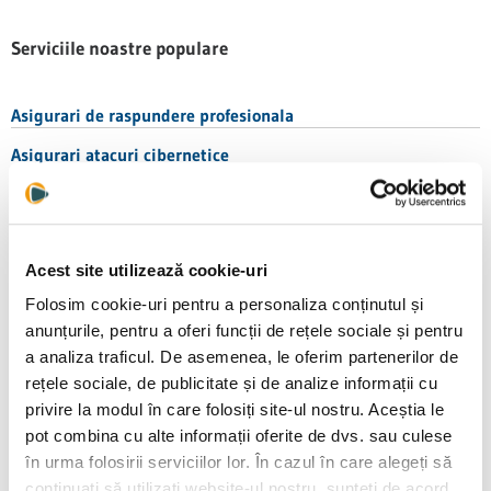
Serviciile noastre populare
Asigurari de raspundere profesionala
Asigurari atacuri cibernetice
Asigurari IT
Asigurari CASCO
Acest site utilizează cookie-uri
Toate tipurile de asigurari
Folosim cookie-uri pentru a personaliza conținutul și
CATEGORII
anunțurile, pentru a oferi funcții de rețele sociale și pentru
a analiza traficul. De asemenea, le oferim partenerilor de
rețele sociale, de publicitate și de analize informații cu
Broker
privire la modul în care folosiți site-ul nostru. Aceștia le
Leader Team
pot combina cu alte informații oferite de dvs. sau culese
în urma folosirii serviciilor lor. În cazul în care alegeți să
continuați să utilizați website-ul nostru, sunteți de acord