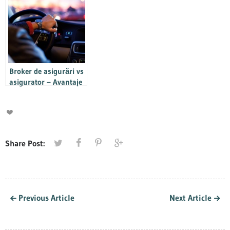
Groupului Londongate
Informatii si sfaturi
utile
Broker de asigurări vs
asigurator – Avantaje
și dezavantaje în
încheierea asigurărilor
RCA și CASCO
Share Post:
Previous Article
Next Article