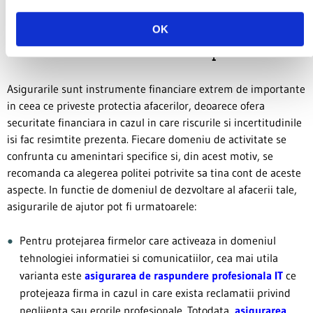
2.2. Tipuri de asigurari recomandate pentru
OK
diferitele domenii de activitate profesionala
Asigurarile sunt instrumente financiare extrem de importante
in ceea ce priveste protectia afacerilor, deoarece ofera
securitate financiara in cazul in care riscurile si incertitudinile
isi fac resimtite prezenta. Fiecare domeniu de activitate se
confrunta cu amenintari specifice si, din acest motiv, se
recomanda ca alegerea politei potrivite sa tina cont de aceste
aspecte. In functie de domeniul de dezvoltare al afacerii tale,
asigurarile de ajutor pot fi urmatoarele:
Pentru protejarea firmelor care activeaza in domeniul
tehnologiei informatiei si comunicatiilor, cea mai utila
varianta este
asigurarea de raspundere profesionala IT
ce
protejeaza firma in cazul in care exista reclamatii privind
neglijenta sau erorile profesionale. Totodata,
asigurarea