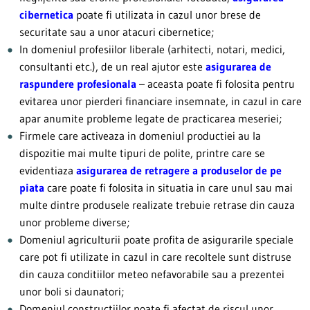
cibernetica
poate fi utilizata in cazul unor brese de
securitate sau a unor atacuri cibernetice;
In domeniul profesiilor liberale (arhitecti, notari, medici,
consultanti etc.), de un real ajutor este
asigurarea de
raspundere profesionala
– aceasta poate fi folosita pentru
evitarea unor pierderi financiare insemnate, in cazul in care
apar anumite probleme legate de practicarea meseriei;
Firmele care activeaza in domeniul productiei au la
dispozitie mai multe tipuri de polite, printre care se
evidentiaza
asigurarea de retragere a produselor de pe
piata
care poate fi folosita in situatia in care unul sau mai
multe dintre produsele realizate trebuie retrase din cauza
unor probleme diverse;
Domeniul agriculturii poate profita de asigurarile speciale
care pot fi utilizate in cazul in care recoltele sunt distruse
din cauza conditiilor meteo nefavorabile sau a prezentei
unor boli si daunatori;
Domeniul constructiilor poate fi afectat de riscul unor