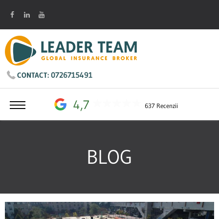
0726715491
CONTACT:
4,7
637 Recenzii
BLOG