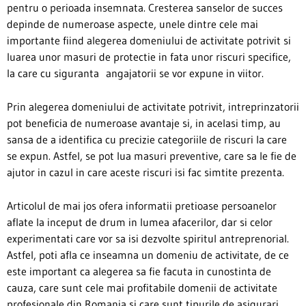
pentru o perioada insemnata. Cresterea sanselor de succes
depinde de numeroase aspecte, unele dintre cele mai
importante fiind alegerea domeniului de activitate potrivit si
luarea unor masuri de protectie in fata unor riscuri specifice,
la care cu siguranta angajatorii se vor expune in viitor.
Prin alegerea domeniului de activitate potrivit, intreprinzatorii
pot beneficia de numeroase avantaje si, in acelasi timp, au
sansa de a identifica cu precizie categoriile de riscuri la care
se expun. Astfel, se pot lua masuri preventive, care sa le fie de
ajutor in cazul in care aceste riscuri isi fac simtite prezenta.
Articolul de mai jos ofera informatii pretioase persoanelor
aflate la inceput de drum in lumea afacerilor, dar si celor
experimentati care vor sa isi dezvolte spiritul antreprenorial.
Astfel, poti afla ce inseamna un domeniu de activitate, de ce
este important ca alegerea sa fie facuta in cunostinta de
cauza, care sunt cele mai profitabile domenii de activitate
profesionale din Romania si care sunt tipurile de asigurari