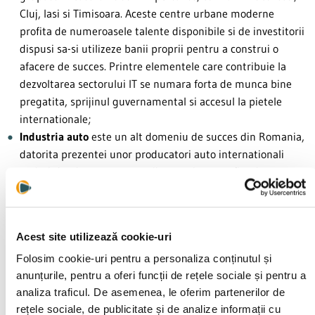
Cluj, Iasi si Timisoara. Aceste centre urbane moderne
profita de numeroasele talente disponibile si de investitorii
dispusi sa-si utilizeze banii proprii pentru a construi o
afacere de succes. Printre elementele care contribuie la
dezvoltarea sectorului IT se numara forta de munca bine
pregatita, sprijinul guvernamental si accesul la pietele
internationale;
Industria auto
este un alt domeniu de succes din Romania,
datorita prezentei unor producatori auto internationali
majori. Asadar, antreprenorii romani pot profita de
necesitatile firmelor straine pentru a-si dezvolta afaceri in
domeniul industriei auto. Printre directiile de succes ale
acestor afaceri se numara introducerea unor inovatii
Acest site utilizează cookie-uri
tehnologice si dezvoltarea tehnologiei automobilelor
electrice si hibride;
Folosim cookie-uri pentru a personaliza conținutul și
anunțurile, pentru a oferi funcții de rețele sociale și pentru a
Agricultura si industria alimentara
sunt domenii
analiza traficul. De asemenea, le oferim partenerilor de
economice de baza care in ultimii ani au evoluat
rețele sociale, de publicitate și de analize informații cu
semnificativ. Datorita solului fertil si a conditiilor favorabile,