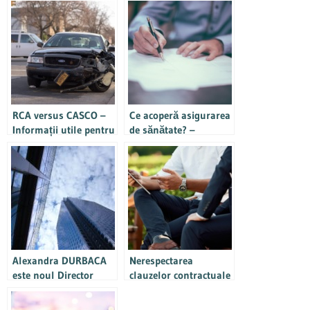
RCA versus CASCO –
Ce acoperă asigurarea
Informații utile pentru
de sănătate? –
asigurarea totală a
Informații utile pentru
autoturismului
cei care pun sănătatea
pe primul plan
Alexandra DURBACA
Nerespectarea
este noul Director
clauzelor contractuale
Executiv al LEADER
de prestari servicii
Team Broker – parte a
intre societati –