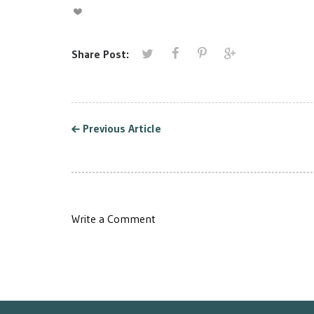
solutii si produse de
asigurare IT, atât
„cyber insurance”
pentru clienții
existenți, cât și
Share Post:
pentru cei noi
Previous Article
Write a Comment