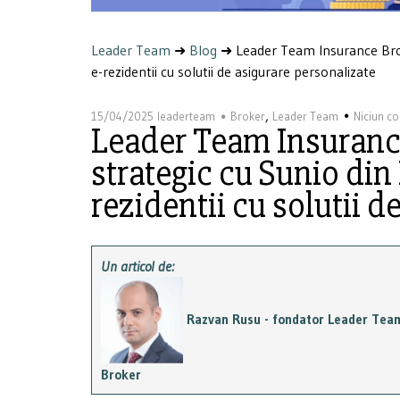
Leader Team
➜
Blog
➜
Leader Team Insurance Broke
e-rezidentii cu solutii de asigurare personalizate
,
15/04/2025
leaderteam
Broker
Leader Team
Niciun c
Leader Team Insurance
strategic cu Sunio din 
rezidentii cu solutii d
Un articol de:
Razvan Rusu - fondator Leader Tea
Broker