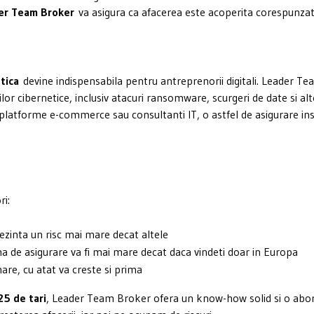
er Team Broker
va asigura ca afacerea este acoperita corespunzat
tica
devine indispensabila pentru antreprenorii digitali. Leader T
lor cibernetice, inclusiv atacuri ransomware, scurgeri de date si alt
platforme e-commerce sau consultanti IT, o astfel de asigurare i
ri:
zinta un risc mai mare decat altele
ma de asigurare va fi mai mare decat daca vindeti doar in Europa
mare, cu atat va creste si prima
25 de tari
, Leader Team Broker ofera un know-how solid si o abo