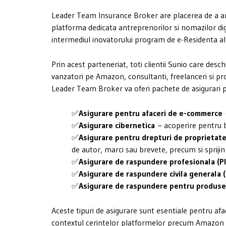
Leader Team Insurance Broker are placerea de a a
platforma dedicata antreprenorilor si nomazilor digit
intermediul inovatorului program de e-Residenta al 
Prin acest parteneriat, toti clientii Sunio care desc
vanzatori pe Amazon, consultanti, freelanceri si profe
Leader Team Broker va oferi pachete de asigurari pe
✅
Asigurare pentru afaceri de e-commerce
(
✅
Asigurare cibernetica
– acoperire pentru br
✅
Asigurare pentru drepturi de proprietate
de autor, marci sau brevete, precum si sprijin
✅
Asigurare de raspundere profesionala (PI
✅
Asigurare de raspundere civila generala 
✅
Asigurare de raspundere pentru produse
Aceste tipuri de asigurare sunt esentiale pentru afa
contextul cerintelor platformelor precum Amazon si a