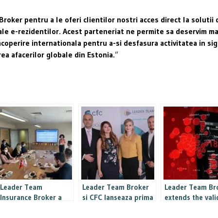
ker pentru a le oferi clientilor nostri acces direct la solutii 
ale e-rezidentilor. Acest parteneriat ne permite sa deservim ma
acoperire internationala pentru a-si desfasura activitatea in si
ea afacerilor globale din Estonia.
”
Leader Team
Leader Team Broker
Leader Team Br
Insurance Broker a
si CFC lanseaza prima
extends the vali
participat la Thrace
polita de asigurare
period for AXA 
Medical Tourism
pentru IT&C care
Generali health