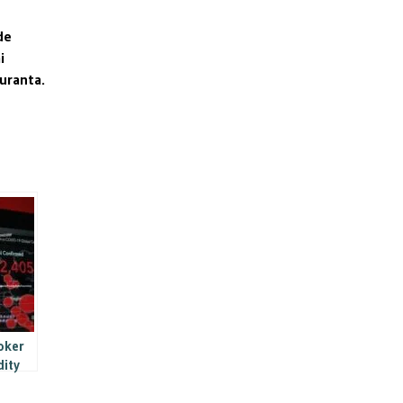
de
i
guranta.
oker
dity
and