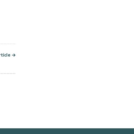
es in
ticle