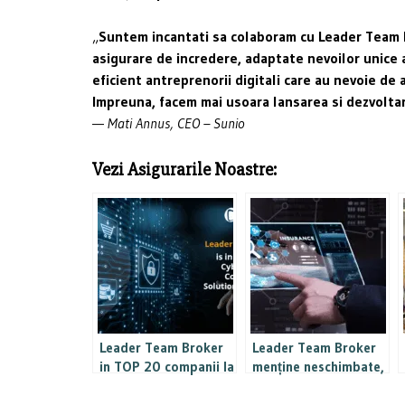
„
Suntem incantati sa colaboram cu Leader Team Bro
asigurare de incredere, adaptate nevoilor unice 
eficient antreprenorii digitali care au nevoie de 
Impreuna, facem mai usoara lansarea si dezvoltar
—
Mati Annus, CEO – Sunio
Vezi Asigurarile Noastre:
Leader Team Broker
Leader Team Broker
in TOP 20 companii la
menține neschimbate,
nivel mondial care
în 2024, prețurile
ofera cele mai bune
pachetelor de