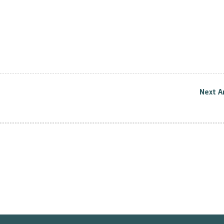
Event din Turcia
include amenzi GDPR
insurance polici
the wake of the
COVID-19 crisis.
Next Ar