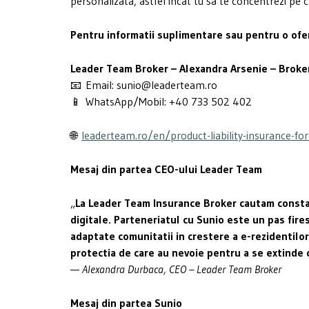
personalizata, astfel incat tu sa te concentrezi pe c
Pentru informatii suplimentare sau pentru o ofer
Leader Team Broker – Alexandra Arsenie – Broker
📧 Email: sunio@leaderteam.ro
📱 WhatsApp/Mobil: +40 733 502 402
🌐
leaderteam.ro/en/product-liability-insurance-fo
Mesaj din partea CEO-ului Leader Team
„
La Leader Team Insurance Broker cautam constant
digitale. Parteneriatul cu Sunio este un pas fires
adaptate comunitatii in crestere a e-rezidentilor
protectia de care au nevoie pentru a se extinde 
—
Alexandra Durbaca, CEO – Leader Team Broker
Mesaj din partea Sunio