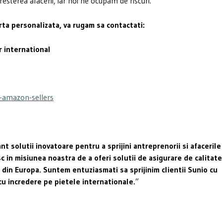
resterea afacerii, iar noi ne ocupam de riscuri.
ta personalizata, va rugam sa contactati:
 international
r-amazon-sellers
 solutii inovatoare pentru a sprijini antreprenorii si afacerile
c in misiunea noastra de a oferi solutii de asigurare de calitate
 din Europa. Suntem entuziasmati sa sprijinim clientii Sunio cu
cu incredere pe pietele internationale.
”