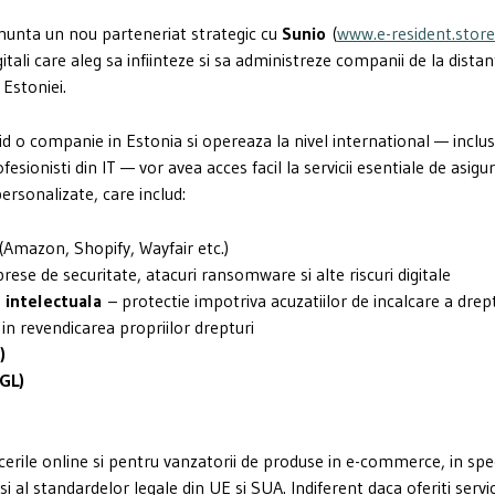
nunta un nou parteneriat strategic cu
Sunio
(
www.e-resident.store
ali care aleg sa infiinteze si sa administreze companii de la distan
Estoniei.
hid o companie in Estonia si opereaza la nivel international — inclus
sionisti din IT — vor avea acces facil la servicii esentiale de asigur
rsonalizate, care includ:
Amazon, Shopify, Wayfair etc.)
ese de securitate, atacuri ransomware si alte riscuri digitale
 intelectuala
– protectie impotriva acuzatiilor de incalcare a drept
 in revendicarea propriilor drepturi
)
(GL)
cerile online si pentru vanzatorii de produse in e-commerce, in spec
l standardelor legale din UE si SUA. Indiferent daca oferiti servic