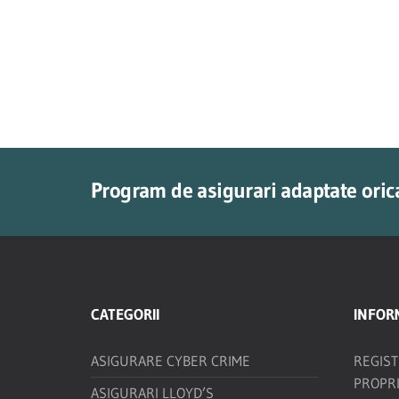
Program de asigurari adaptate orica
CATEGORII
INFORM
ASIGURARE CYBER CRIME
REGIS
PROPR
ASIGURARI LLOYD’S