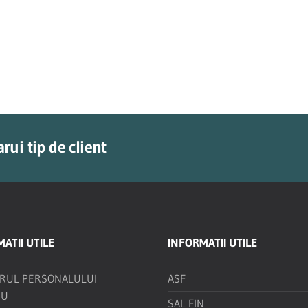
rui tip de client
ATII UTILE
INFORMATII UTILE
TRUL PERSONALULUI
ASF
IU
SAL FIN