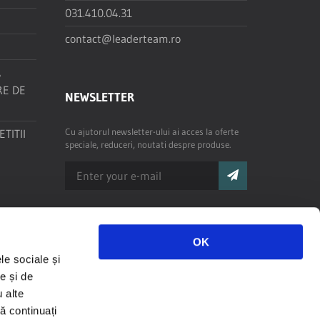
031.410.04.31
contact@leaderteam.ro
R
RE DE
NEWSLETTER
Cu ajutorul newsletter-ului ai acces la oferte
TITII
speciale, reduceri, noutati despre produse.
OK
le sociale și
e și de
u alte
să continuați