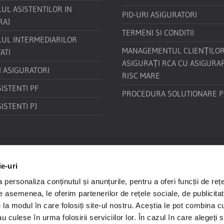
UL ASISTENTILOR IN
PID-URI ASIGURATORI
RAJ
TERMENI SI CONDITII
LUL INTERMEDIARILOR
MANAGEMENTUL CLIENȚILO
ATI
ASIGURAȚI RCA CU ASIGURA
I ASIGURATORI
RISC MARE
SISTENTI PF
PROCEDURA SOLUTIONARE PE
SISTENTI PJ
ie-uri
personaliza conținutul și anunțurile, pentru a oferi funcții de rețe
De asemenea, le oferim partenerilor de rețele sociale, de publicitat
e la modul în care folosiți site-ul nostru. Aceștia le pot combina c
au culese în urma folosirii serviciilor lor. În cazul în care alegeți 