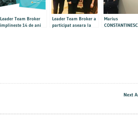
Leader Team Broker
Leader Team Broker a
Marius
implineste 14 de ani
participat aseara la
CONSTANTINESC
de continuitate si
evenimentul BRCC
noul Director de
performanta
Daune al LEADE
Team Broker
Next A