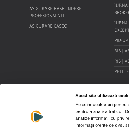
JURNAL
ASIGURARE RASPUNDERE
BROKE
PROFESIONALA IT
JURNA
ASIGURARE CASCO
EXCEPT
PID-UR
RIS | A
RIS | A
PETITIE
Acest site utilizează cook
Folosim cookie-uri pentru a 
pentru a analiza traficul. 
analize informații cu privir
informații oferite de dvs. s