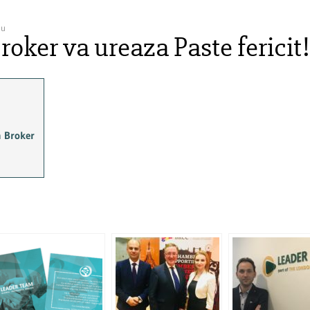
iu
oker va ureaza Paste fericit!
m Broker