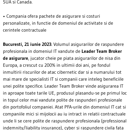
SUA si Canada.
• Compania ofera pachete de asigurare si costuri
personalizate, in functie de domeniul de activitate si de
cerintele contractuale
Bucuresti, 21 iunie 2023
. Volumul asigurarilor de raspundere
profesionala in domeniul IT vandute de
Leader Team Broker
de asigurare
, jucator cheie pe piata asigurarilor de nisa din
Europa, a crescut cu 200% in ultimii doi ani, pe fondul
inmultirii riscurilor de atac cibernetic dar si a numarului tot
mai mare de specialisti IT si companii care inteleg beneficiile
unei polite specifice. Leader Team Broker vinde asigurarea IT
in aproape toate tarile UE, produsul plasandu-se pe primul loc
in topul celor mai vandute polite de raspunderi profesionale
din portofoliul companiei. Atat PFA-urile din domeniul IT cat si
companiile mici si mijolocii au iu intract in relatii contractuale
unde li se cere polite de raspundere profesionala (professional
indemnity/liability insurance), cyber si raspundere civila fata