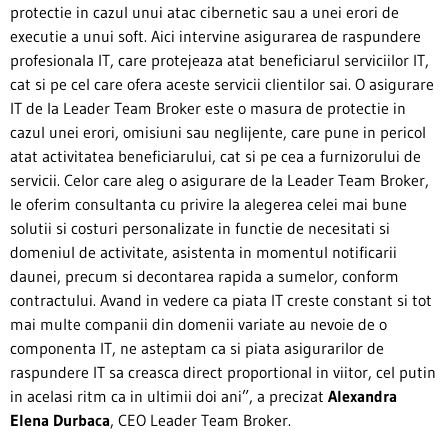
protectie in cazul unui atac cibernetic sau a unei erori de
executie a unui soft. Aici intervine asigurarea de raspundere
profesionala IT, care protejeaza atat beneficiarul serviciilor IT,
cat si pe cel care ofera aceste servicii clientilor sai. O asigurare
IT de la Leader Team Broker este o masura de protectie in
cazul unei erori, omisiuni sau neglijente, care pune in pericol
atat activitatea beneficiarului, cat si pe cea a furnizorului de
servicii. Celor care aleg o asigurare de la Leader Team Broker,
le oferim consultanta cu privire la alegerea celei mai bune
solutii si costuri personalizate in functie de necesitati si
domeniul de activitate, asistenta in momentul notificarii
daunei, precum si decontarea rapida a sumelor, conform
contractului. Avand in vedere ca piata IT creste constant si tot
mai multe companii din domenii variate au nevoie de o
componenta IT, ne asteptam ca si piata asigurarilor de
raspundere IT sa creasca direct proportional in viitor, cel putin
in acelasi ritm ca in ultimii doi ani”, a precizat
Alexandra
Elena Durbaca
, CEO Leader Team Broker.