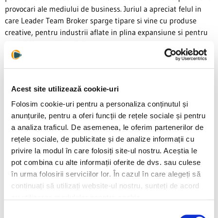
provocari ale mediului de business. Juriul a apreciat felul in
care Leader Team Broker sparge tipare si vine cu produse
creative, pentru industrii aflate in plina expansiune si pentru
riscuri dintre cele mai diverse.
In 2020, performantele companiei au fost recompensate de
publicatia Piata Financiara cu titlul de ”Brokerul anului in
Acest site utilizează cookie-uri
asigurari” si de Financial Intelligence cu distinctia ”Asigurarea
pentru securitate cibernetica a anului 2020”.
Folosim cookie-uri pentru a personaliza conținutul și
anunțurile, pentru a oferi funcții de rețele sociale și pentru
Publicatia londoneza ”Treat Technologies” dedicata stirilor din
a analiza traficul. De asemenea, le oferim partenerilor de
domeniul securitatii cibernetice a inclus Leader Team Broker
rețele sociale, de publicitate și de analize informații cu
in top 20 companii la nivel mondial care ofera cele mai bune
privire la modul în care folosiți site-ul nostru. Aceștia le
solutii si produse de asigurare in ”cyber insurance”. In anul
pot combina cu alte informații oferite de dvs. sau culese
2017, compania a primit premiul ”Cel mai creativ Broker de
în urma folosirii serviciilor lor. În cazul în care alegeți să
asigurare din Romania”, oferit de Media XPrimm iar in 2019 a
continuați să utilizați website-ul nostru, sunteți de acord
primit premiul pentru „Inovatie si Digitalizare”, fiind singura
cu utilizarea modulelor noastre cookie.
companie de brokeraj care a folosit tehnologia RPA pentru
Selecția