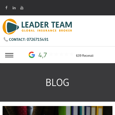
0726715491
CONTACT:
4,7
639 Recenzii
BLOG