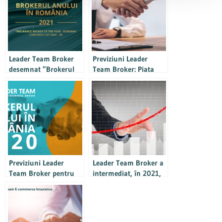
Leader Team Broker
Previziuni Leader
desemnat ”Brokerul
Team Broker: Piata
de asigurări al anului
asigurarilor de
2021”, în cadrul
raspundere
premiilor Innovation
profesionala din
Awards by Corporate
Romania va creste cu
LiveWire din Marea
20-30% pe an
Britanie
Previziuni Leader
Leader Team Broker a
Team Broker pentru
intermediat, în 2021,
2021: Asigurarile
prime în valoare
cyber, sanatate si cele
totală de peste 7,2 mil.
de raspunderi vor
euro, cea mai mare
domina topul cererilor
sumă din istoria