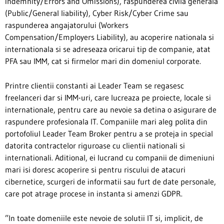
indemnity/Errors and Omissions), raspunderea civila generala
(Public/General liability), Cyber Risk/Cyber Crime sau
raspunderea angajatorului (Workers
Compensation/Employers Liability), au acoperire nationala si
internationala si se adreseaza oricarui tip de companie, atat
PFA sau IMM, cat si firmelor mari din domeniul corporate.
Printre clientii constanti ai Leader Team se regasesc
freelanceri dar si IMM-uri, care lucreaza pe proiecte, locale si
internationale, pentru care au nevoie sa detina o asigurare de
raspundere profesionala IT. Companiile mari aleg polita din
portofoliul Leader Team Broker pentru a se proteja in special
datorita contractelor riguroase cu clientii nationali si
internationali. Aditional, ei lucrand cu companii de dimeniuni
mari isi doresc acoperire si pentru riscului de atacuri
cibernetice, scurgeri de informatii sau furt de date personale,
care pot atrage procese in instanta si amenzi GDPR.
”In toate domeniile este nevoie de solutii IT si, implicit, de