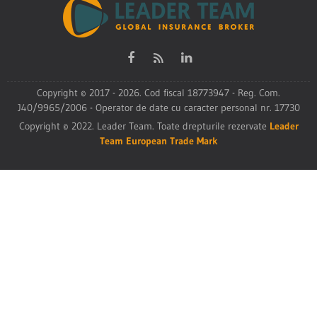
Copyright © 2017 - 2026. Cod fiscal 18773947 - Reg. Com.
J40/9965/2006 - Operator de date cu caracter personal nr. 17730
Copyright © 2022. Leader Team. Toate drepturile rezervate
Leader
Team European Trade Mark