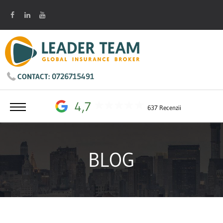
0726715491
CONTACT:
4,7
637 Recenzii
BLOG