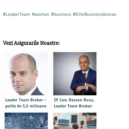
#LeaderTeam
#woman
#business
#EliteBusinessWoman
Vezi Asigurarile Noastre:
Leader Team Broker –
ZF Live. Razvan Rusu,
polite de 5,6 milioane
Leader Team Broker:
euro in 2019, in
Printre planurile
crestere cu 26%
companiei se numara
intrarea pe zona de