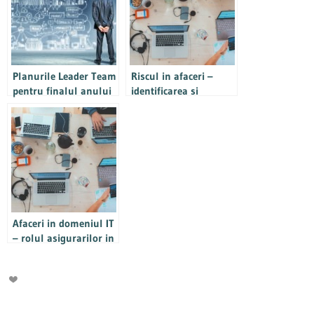
protectie impotriva
bolilor grave si vom
analiza daca este
oportuna extinderea si
pe asigurari clasice,
Planurile Leader Team
precum Casco sau cele
Riscul in afaceri –
pentru finalul anului
de locuinte
identificarea si
2018
minimizarea
fenomenului in
afacerile din domeniul
IT
Afaceri in domeniul IT
– rolul asigurarilor in
dezvoltarea unui
business de succes