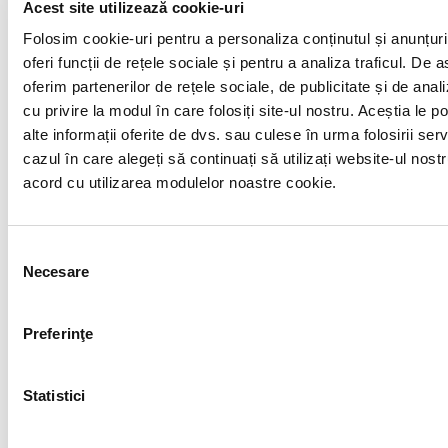
Broker
Acest site utilizează cookie-uri
Folosim cookie-uri pentru a personaliza conținutul și anunțuri
Leader Team
oferi funcții de rețele sociale și pentru a analiza traficul. De
oferim partenerilor de rețele sociale, de publicitate și de anali
Arhive
cu privire la modul în care folosiți site-ul nostru. Aceștia le 
alte informații oferite de dvs. sau culese în urma folosirii servic
2025
cazul în care alegeți să continuați să utilizați website-ul nostr
acord cu utilizarea modulelor noastre cookie.
decembrie 2025
noiembrie 2025
Selecția
octombrie 2025
Necesare
consimțământului
septembrie 2025
Preferinţe
august 2025
iulie 2025
Statistici
iunie 2025