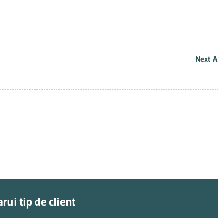
LiveWire din Marea
Awards” by
Awards by Corpo
Britanie
CorporateLiveWire
LiveWire Marea
Marea Britanie
Britanie
Next A
rui tip de client