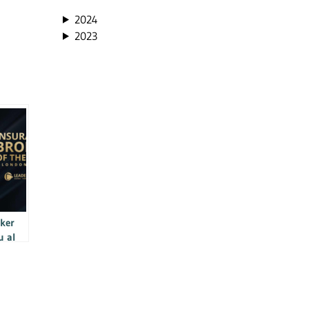
2024
2023
ker
u al
utiv,
gurări
drul
tion