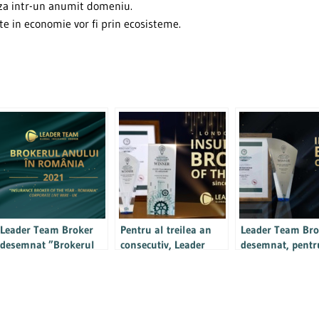
eaza intr-un anumit domeniu.
te in economie vor fi prin ecosisteme.
Leader Team Broker
Pentru al treilea an
Leader Team Bro
desemnat ”Brokerul
consecutiv, Leader
desemnat, pentr
de asigurări al anului
Team Broker este
doilea an consec
2021”, în cadrul
”Brokerul de asigurari
”Brokerul de asi
premiilor Innovation
al anului”, in cadrul
al anului”, în ca
Awards by Corporate
premiilor ”Innovation
premiilor Innova