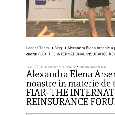
Leader Team
➜
Blog
➜
Alexandra Elena Arsenie a p
cadrul FIAR- THE INTERNATIONAL INSURANCE-
16/05/2018
leaderteam
Broker
Niciun comentariu
Alexandra Elena Arsen
noastre in materie de 
FIAR- THE INTERNA
REINSURANCE FOR