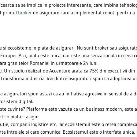
earca sa se implice in proiecte interesante, care imbina tehnolo
it primul
broker
de asigurare care a implementat roboti pentru a
e si ecosisteme in piata de asigurari. Nu sunt broker sau asigurato
uropei. Aici, piata este mica, dar este una senzationala in ceea c
fara granitelor Romaniei in urmatoarele 24 luni.
. Un studiu realizat de Accenture arata ca 75% din executivii din
e transforma industria. 4% dintre asiguratori spun ca adoptarea u
re asiguratori spun astazi ca au initiative agresive in sensul de a d
osistem digital.
este cuvinte? Platforma este vazuta ca un business modern, este 
ntr-o piata – asigur
ibutie, companii logistice etc. Iar ecosistemul este o retea complex
e intre ele si care comunica. Ecosistemul este o interfata unica, 