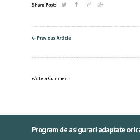
companiei din 2019
implementata in
Share Post:
cadrul companiei
Previous Article
Write a Comment
Program de asigurari adaptate orica