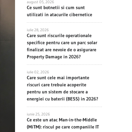
august 05, 2026
Ce sunt botnetii si cum sunt
utilizati in atacurile cibernetice
iulie 28, 2026
Care sunt riscurile operationale
specifice pentru care un parc solar
finalizat are nevoie de o asigurare
Property Damage in 2026?
iulie 02, 2026
Care sunt cele mai importante
riscuri care trebuie acoperite
pentru un sistem de stocare a
energiei cu baterii (BESS) in 2026?
iunie 25, 2026
Ce este un atac Man-in-the-Middle
(MiTM): riscul pe care companiile IT