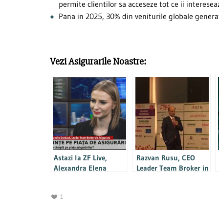
permite clientilor sa acceseze tot ce ii interes
Pana in 2025, 30% din veniturile globale genera
Vezi Asigurarile Noastre:
Astazi la ZF Live,
Razvan Rusu, CEO
Alexandra Elena
Leader Team Broker in
Arsenie -Director
cadrul FIAR: despre
executiv a discutat
tehnologia RPA
1
despre noutatile din
(Robotic Process
asigurari si rezultatele
Automation)