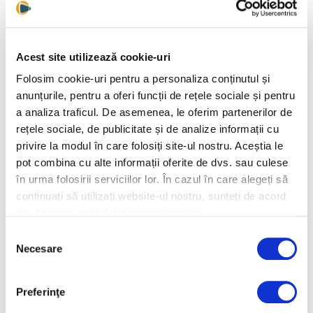
intrarea pe zona de
brokeraj se dezvolta
protectie impotriva
bolilor grave si vom
analiza daca este
Acest site utilizează cookie-uri
oportuna extinderea si
pe asigurari clasice,
Folosim cookie-uri pentru a personaliza conținutul și
precum Casco sau cele
Razvan RUSU, LEADER
Razvan Rusu, CEO
anunțurile, pentru a oferi funcții de rețele sociale și pentru
de locuinte
Team: Clientii incep sa
Leader Team Broker, a
a analiza traficul. De asemenea, le oferim partenerilor de
ne cunoasca pe
acordat un interviu in
rețele sociale, de publicitate și de analize informații cu
aceasta nisa a
exclusivitate pentru
privire la modul în care folosiți site-ul nostru. Aceștia le
asigurarilor speciale
Xprimm Media despre
importanta educatiei
pot combina cu alte informații oferite de dvs. sau culese
financiare
în urma folosirii serviciilor lor. În cazul în care alegeți să
continuați să utilizați website-ul nostru, sunteți de acord
cu utilizarea modulelor noastre cookie.
Selecția
Razvan Rusu, CEO
Necesare
Leader Team Broker in
consimțământului
cadrul FIAR: despre
tehnologia RPA
1
Preferinţe
(Robotic Process
Automation)