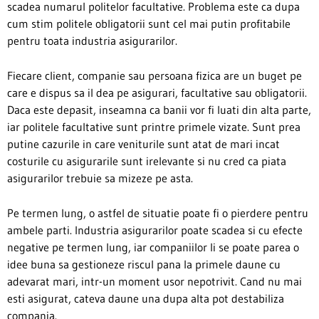
scadea numarul politelor facultative. Problema este ca dupa
cum stim politele obligatorii sunt cel mai putin profitabile
pentru toata industria asigurarilor.
Fiecare client, companie sau persoana fizica are un buget pe
care e dispus sa il dea pe asigurari, facultative sau obligatorii.
Daca este depasit, inseamna ca banii vor fi luati din alta parte,
iar politele facultative sunt printre primele vizate. Sunt prea
putine cazurile in care veniturile sunt atat de mari incat
costurile cu asigurarile sunt irelevante si nu cred ca piata
asigurarilor trebuie sa mizeze pe asta.
Pe termen lung, o astfel de situatie poate fi o pierdere pentru
ambele parti. Industria asigurarilor poate scadea si cu efecte
negative pe termen lung, iar companiilor li se poate parea o
idee buna sa gestioneze riscul pana la primele daune cu
adevarat mari, intr-un moment usor nepotrivit. Cand nu mai
esti asigurat, cateva daune una dupa alta pot destabiliza
compania.