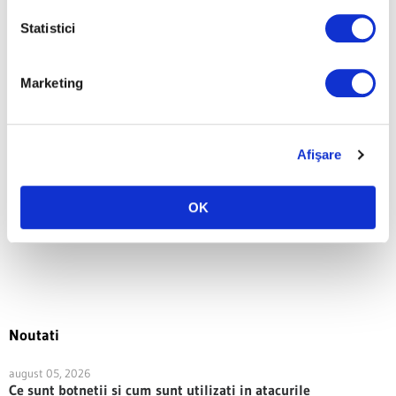
implementata in
Share Post:
Statistici
cadrul companiei
Marketing
Previous Article
Next Article
Afişare
OK
Write a Comment
Noutati
august 05, 2026
Ce sunt botnetii si cum sunt utilizati in atacurile