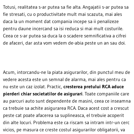
Totusi, realitatea s-ar putea sa fie alta. Angajatii s-ar putea sa
fie stresati, cu o productivitate mult mai scazuta, mai ales
daca la un moment dat compania incepe sa ii penalizeze
pentru daune incercand sa isi reduca si mai mult costurile.
Ceea ce s-ar putea sa duca la o scadere semnificativa a cifrei
de afaceri, dar asta vom vedem de-abia peste un an sau doi.
Acum, intorcandu-ne la piata asigurarilor, din punctul meu de
vedere acesta este un semnal de alarma, mai ales pentru ca
nu este un caz izolat. Practic,
cresterea pretului RCA aduce
pierderi chiar societatilor de asigurari
. Toate companiile care
au parcuri auto sunt dependente de masini, ceea ce inseamna
ca trebuie sa achite asigurarea RCA. Daca acest cost a crescut
peste cat poate afacerea sa suplineasca, el trebuie acoperit
din alte locuri. Problema este ca riscam sa intram intr-un cerc
vicios, pe masura ce creste costul asigurarilor obligatorii, va