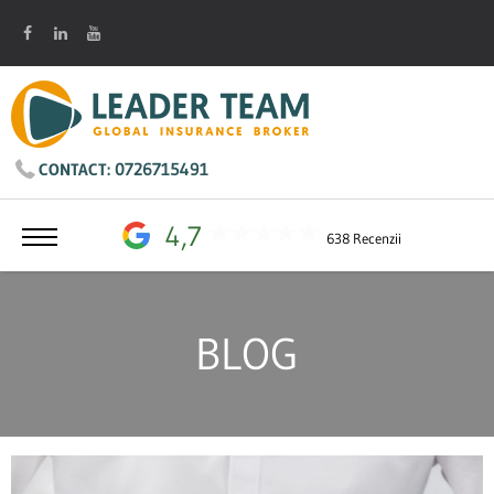
0726715491
CONTACT:
4,7
638 Recenzii
BLOG