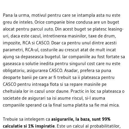
Pana la urma, motivul pentru care se intampla asta nu este
greu de inteles. Orice companie bine condusa are un buget
alocat pentru parcul
a
uto. Din acest buget se platesc leasing-
uri, daca este cazul, intretinerea masinilor, taxe de drum,
impozite, RCA si CASCO. Doar ca pentru unul dintre acesti
parametri, RCA-ul, costurile au crescut atat de mult incat
ajung sa depaseasca bugetul. Iar companiile au fost fortate sa
gaseasca o solutie inedita pentru singurul cost care nu este
obligatoriu, asigurarea CASCO. Asadar, prefera sa puna
deoparte banii pe care ar fi trebuit sa ii plateasca pentru
CASCO pentru intreaga flota si sa repare masinile pe
cheltuiala lor in cazul unor daune. Practic in loc sa plateasca o
societate de
asigurari
sa isi asume riscul, si-l asuma
companiile sperand ca la final suma platita sa fie mai mica.
Trebuie sa intelegem ca
asigurarile, la baza, sunt 99%
calculatie si 1% inspiratie
. Este un calcul al probabilitatilor,