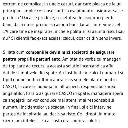
extrem de complicat in unele cazuri, dar care pleaca de la un
principiu simplu: ce sanse sunt ca evenimentul asigurat sa se
produca? Daca se produce, societatea de asigurari pierde
bani, daca nu se produce, castiga bani. Iar aici intervine acel
1% care tine de inspiratie, incheie polita si isi asuma riscul sau
nu? Si clientii fac exact acelasi calcul, doar ca din sens invers.
Si iata cum
companiile devin mici societati de asigurare
pentru propriile parcuri auto
. Am stat de vorba cu manageri
de top care au recurs la aceasta solutie incercand sa aflu
datele si motivele din spate. Au fost luate in calcul numarul si
tipul daunelor din ultimii ani versus sumele platite pentru
CASCO, la care se adauga un alt aspect: responsabilizarea
angajatilor. Fara o asigurare CASCO in spate, managerii spera
ca angajatii lor vor conduce mai atent, mai responsabil si
numarul incidentelor va scadea. In final, si aici intervine
partea de inspiratie, au decis sa riste. Ce-i drept, in multe
cazuri am inteles si ca aceasta era singura solutie.