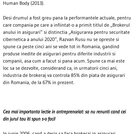
Human Body (2013).
Desi drumul a fost greu pana la performantele actuale, pentru
care compania pe care a infiintat-o a primit titlul de „Brokerul
anului in asigurari” si distinctia „Asigurarea pentru securitate
cibernetica a anului 2020”, Razvan Rusu nu se opreste si
spune ca peste cinci ani se vede tot in Romania, gandind
produse inedite de asigurari pentru diferite industrii si
companii, asa cum a facut si pana acum. Spune ca mai este
loc sa se dezvolte, considerand ca, in urmatorii cinci ani,
industria de brokeraj va controla 85% din piata de asigurari
din Romania, de la 67% in prezent.
Cea mai importanta lectie in antreprenoriat: sa nu renunti cand cei
din jurul tau iti spun s-o faci!
In iunie 2006, cand a decis sa faca brokeraj in asigurari,