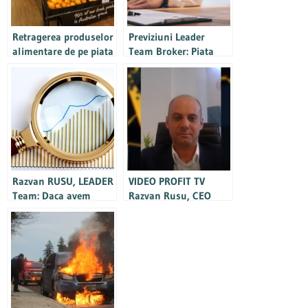
Retragerea produselor
Previziuni Leader
alimentare de pe piata
Team Broker: Piata
si salvgardarea
asigurarilor de
brandului de
raspundere
producator
profesionala din
Romania va creste cu
20-30% pe an
Razvan RUSU, LEADER
VIDEO PROFIT TV
Team: Daca avem
Razvan Rusu, CEO
crestere economica
Leader Team Broker:
atunci si piata de
Piata asigurarilor a
brokeraj se dezvolta
ramas din pacate la
nivelul de dinainte de
criza din 2008. Anul
acesta poate vom
sparge gheata cu o