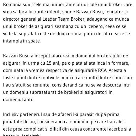
Romania sunt cele mai importante atuuri ale unui broker care
vrea sa faca lucrurile diferit, spune Razvan Rusu, fondator si
director general al Leader Team Broker, adaugand ca munca
unui broker de asigurari seamana cu un iceberg, ceea ce se
vede la suprafata este de doua ori mai putin decat ceea ce se
intampla in spate.
Razvan Rusu a inceput afacerea in domeniul brokerajului de
asigurari in urma cu 15 ani, pe o piata aflata inca in formare,
dominata la vremea respectiva de asigurarile RCA. Acesta a
fost si unul dintre motivele pentru care multi dintre cunoscuti
l-au sfatuit sa renunte, considerand ca nu se va descurca intr-
un domeniu suprasaturat de brokeri si asiguratori in
domeniul auto.
Inclusiv partenerul sau de afaceri l-a parasit dupa prima
jumatate de an, considerand ca domeniul pe care l-au ales
este prea complicat si dificil din cauza concurentei acerbe si a
haosului legislativ.