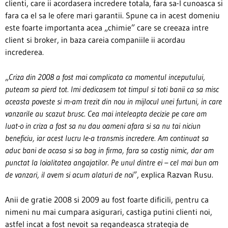
clienti, care ii acordasera incredere totala, fara sa-l cunoasca si
fara ca el sa le ofere mari garantii. Spune ca in acest domeniu
este foarte importanta acea „chimie” care se creeaza intre
client si broker, in baza careia companiile ii acordau
increderea.
„
Criza din 2008 a fost mai complicata ca momentul inceputului,
puteam sa pierd tot. Imi dedicasem tot timpul si toti banii ca sa misc
aceasta poveste si m-am trezit din nou in mijlocul unei furtuni, in care
vanzarile au scazut brusc. Cea mai inteleapta decizie pe care am
luat-o in criza a fost sa nu dau oameni afara si sa nu tai niciun
beneficiu, iar acest lucru le-a transmis incredere. Am continuat sa
aduc bani de acasa si sa bag in firma, fara sa castig nimic, dar am
punctat la loialitatea angajatilor. Pe unul dintre ei – cel mai bun om
de vanzari, il avem si acum alaturi de noi”
, explica Razvan Rusu.
Anii de gratie 2008 si 2009 au fost foarte dificili, pentru ca
nimeni nu mai cumpara asigurari, castiga putini clienti noi,
astfel incat a fost nevoit sa regandeasca strategia de