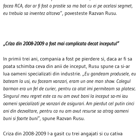
facea RCA, dar ar fi fost o prostie sa ma bat cu ei pe acelasi segmet,
eu trebuia sa inventez altceva”
, povesteste Razvan Rusu.
„Criza din 2008-2009 a fost mai complicata decat inceputul”
In primii trei ani, compania a fost pe pierdere si, daca ar fi sa
poata schimba ceva din anii de inceput, Rusu spune ca si-ar
lua oameni specializati din industrie.
„Eu gandeam produsele, eu
bateam la usi, eu faceam vanzari, eram un one man show. Colegul
barman era un fel de curier, pentru ca atat imi permiteam sa platesc.
Singurul meu regret este ca nu am avut bani la inceput sa-mi iau
oameni specializati pe vanzari de asigurari. Am pierdut cel putin cinci
ani din dezvoltare, pentru ca nu am avut resurse sa atrag oameni
buni si foarte buni”,
spune Razvan Rusu.
Criza din 2008-2009 l-a gasit cu trei angajati si cu cativa