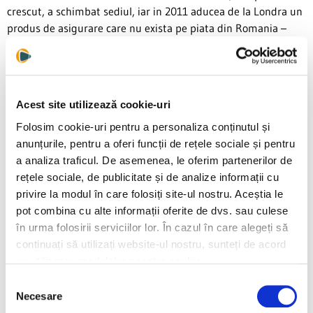
crescut, a schimbat sediul, iar in 2011 aducea de la Londra un
produs de asigurare care nu exista pe piata din Romania –
asigurarile pentru evenimente.
„
In acea perioada incepusera sa vina multi artisti mari sa concerteze
in Romania. Asigurarile de evenimente erau un produs super-nisat si
Acest site utilizează cookie-uri
foarte multi din acest domeniu nu auzisera de asa ceva. In
Folosim cookie-uri pentru a personaliza conținutul și
strainatate, toate evenimentele artistice mari sunt asigurate.
anunțurile, pentru a oferi funcții de rețele sociale și pentru
a analiza traficul. De asemenea, le oferim partenerilor de
Organizarea unui eveniment de amploare ajunge la 250.000-300.000
rețele sociale, de publicitate și de analize informații cu
euro, plus publicitate, plus onorariile artistilor, tiparirea biletelor,
privire la modul în care folosiți site-ul nostru. Aceștia le
multi nu-si dadeau seama ca daca artistul nu mai vine sau daca se
pot combina cu alte informații oferite de dvs. sau culese
intampla ceva cu spectatorii sau daca au un proces, munca lor de o
în urma folosirii serviciilor lor. În cazul în care alegeți să
viata se duce pe apa sambetei.
continuați să utilizați website-ul nostru, sunteți de acord
cu utilizarea modulelor noastre cookie.
Asa ca am adus in Romania asigurarile de evenimente (securitatea
publicului, de non-appeareance etc.) si am intrat pe acesta nisa care
Selecția
Necesare
nu ne-a adus bani, dar ne-a adus notorietate. Am stat pe zona
consimțământului