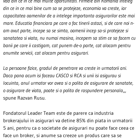
vad din ce in ce mai multe oportunitati. Firmele din Romania inteleg
din ce in ce mai bine cum sa se protejeze, economia va creste, iar
capacitatea oamenilor de a intelege importanta asigurarilor este mai
mare. Educatia financiara pe care o fac tinerii astazi, si de care noi n-
am avut parte, incepe sa se simta, oamenii incep sa-si protejeze si
sanatatea si viata, nu numai masina, incepem sa stim ce sa facem cu
banii pe care ii castigam, cat punem de-o parte, cat alocam pentru
anumite servicii, cat alocam pentru asigurari.
La persoane fizice, gradul de penetrare va creste in urmatorii ani.
Daca pana acum isi faceau CASCO si RCA si unii isi asigurau si
locuinta, anul urmator vor avea si o polita de asigurare de sanatate,
o asigurare de viata, poate si o polita de raspundere personala
„,
spune Razvan Rusu.
Fondatorul Leader Team este de parere ca industria
brokerajului in asigurari va detine 85% din piata in urmatorii
5 ani, pentru ca o societate de asigurari nu poate face ceea ce
face un broker, si anume sa creeze un produs care sa se