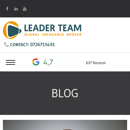
0726715491
CONTACT:
4,7
637 Recenzii
BLOG