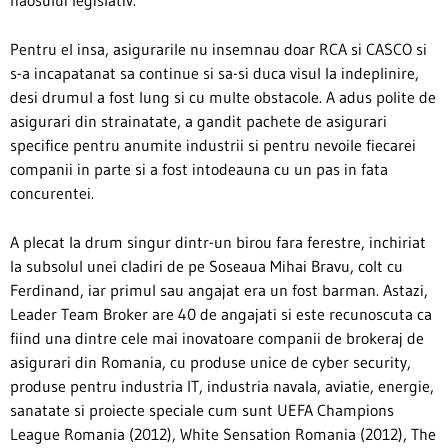
Pentru el insa, asigurarile nu insemnau doar RCA si CASCO si
s-a incapatanat sa continue si sa-si duca visul la indeplinire,
desi drumul a fost lung si cu multe obstacole. A adus polite de
asigurari din strainatate, a gandit pachete de asigurari
specifice pentru anumite industrii si pentru nevoile fiecarei
companii in parte si a fost intodeauna cu un pas in fata
concurentei.
A plecat la drum singur dintr-un birou fara ferestre, inchiriat
la subsolul unei cladiri de pe Soseaua Mihai Bravu, colt cu
Ferdinand, iar primul sau angajat era un fost barman. Astazi,
Leader Team Broker are 40 de angajati si este recunoscuta ca
fiind una dintre cele mai inovatoare companii de brokeraj de
asigurari din Romania, cu produse unice de cyber security,
produse pentru industria IT, industria navala, aviatie, energie,
sanatate si proiecte speciale cum sunt UEFA Champions
League Romania (2012), White Sensation Romania (2012), The