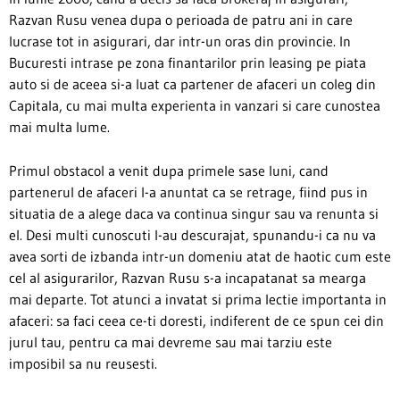
Razvan Rusu venea dupa o perioada de patru ani in care
lucrase tot in asigurari, dar intr-un oras din provincie. In
Bucuresti intrase pe zona finantarilor prin leasing pe piata
auto si de aceea si-a luat ca partener de afaceri un coleg din
Capitala, cu mai multa experienta in vanzari si care cunostea
mai multa lume.
Primul obstacol a venit dupa primele sase luni, cand
partenerul de afaceri l-a anuntat ca se retrage, fiind pus in
situatia de a alege daca va continua singur sau va renunta si
el. Desi multi cunoscuti l-au descurajat, spunandu-i ca nu va
avea sorti de izbanda intr-un domeniu atat de haotic cum este
cel al asigurarilor, Razvan Rusu s-a incapatanat sa mearga
mai departe. Tot atunci a invatat si prima lectie importanta in
afaceri: sa faci ceea ce-ti doresti, indiferent de ce spun cei din
jurul tau, pentru ca mai devreme sau mai tarziu este
imposibil sa nu reusesti.