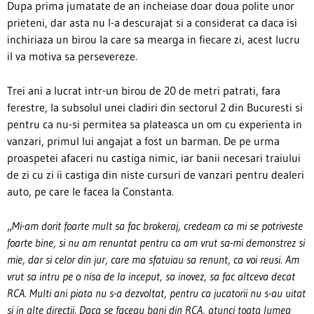
Dupa prima jumatate de an incheiase doar doua polite unor
prieteni, dar asta nu l-a descurajat si a considerat ca daca isi
inchiriaza un birou la care sa mearga in fiecare zi, acest lucru
il va motiva sa persevereze.
Trei ani a lucrat intr-un birou de 20 de metri patrati, fara
ferestre, la subsolul unei cladiri din sectorul 2 din Bucuresti si
pentru ca nu-si permitea sa plateasca un om cu experienta in
vanzari, primul lui angajat a fost un barman. De pe urma
proaspetei afaceri nu castiga nimic, iar banii necesari traiului
de zi cu zi ii castiga din niste cursuri de vanzari pentru dealeri
auto, pe care le facea la Constanta.
„
Mi-am dorit foarte mult sa fac brokeraj, credeam ca mi se potriveste
foarte bine, si nu am renuntat pentru ca am vrut sa-mi demonstrez si
mie, dar si celor din jur, care ma sfatuiau sa renunt, ca voi reusi. Am
vrut sa intru pe o nisa de la inceput, sa inovez, sa fac altceva decat
RCA. Multi ani piata nu s-a dezvoltat, pentru ca jucatorii nu s-au uitat
si in alte directii. Daca se faceau bani din RCA, atunci toata lumea